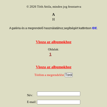
© 2026 Tóth Attila, minden jog fenntartva
A
H
A galéria és a megrendelő használatához,segítségért kattintson
IDE
.
Vissza az albumokhoz
Oldalak:
1
Vissza az albumokhoz
Törlöm a megrendelést
Név:
E-mail: