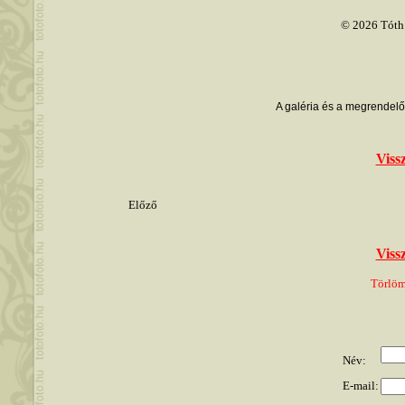
© 2026 Tóth 
A galéria és a megrendelő
Viss
Előző
Viss
Törlöm
Név:
E-mail: