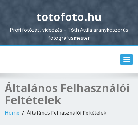
totofoto.hu
Profi fotózás, videózás – Tóth Attila aranykoszorús
fotográfusmester
Toggl
navig
Általános Felhasználói
Feltételek
Home
Általános Felhasználói Feltételek