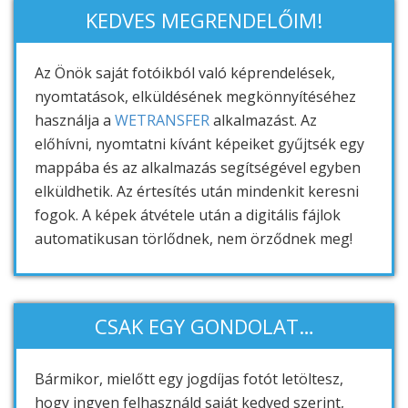
KEDVES MEGRENDELŐIM!
Az Önök saját fotóikból való képrendelések,
nyomtatások, elküldésének megkönnyítéséhez
használja a
WETRANSFER
alkalmazást. Az
előhívni, nyomtatni kívánt képeiket gyűjtsék egy
mappába és az alkalmazás segítségével egyben
elküldhetik. Az értesítés után mindenkit keresni
fogok. A képek átvétele után a digitális fájlok
automatikusan törlődnek, nem örződnek meg!
CSAK EGY GONDOLAT…
Bármikor, mielőtt egy jogdíjas fotót letöltesz,
hogy ingyen felhasználd saját kedved szerint,