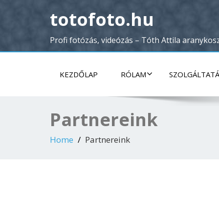
totofoto.hu
Profi fotózás, videózás – Tóth Attila aranyk
KEZDŐLAP
RÓLAM
SZOLGÁLTAT
Partnereink
Home
Partnereink