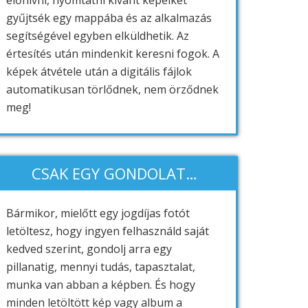
előhívni, nyomtatni kívánt képeiket
gyűjtsék egy mappába és az alkalmazás
segítségével egyben elküldhetik. Az
értesítés után mindenkit keresni fogok. A
képek átvétele után a digitális fájlok
automatikusan törlődnek, nem örződnek
meg!
CSAK EGY GONDOLAT…
Bármikor, mielőtt egy jogdíjas fotót
letöltesz, hogy ingyen felhasználd saját
kedved szerint, gondolj arra egy
pillanatig, mennyi tudás, tapasztalat,
munka van abban a képben. És hogy
minden letöltött kép vagy album a